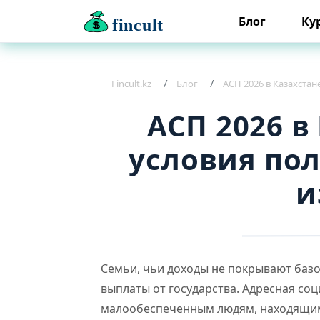
Блог
Ку
fincult
Fincult.kz
Блог
АСП 2026 в Казахстан
АСП 2026 в
условия по
и
Семьи, чьи доходы не покрывают баз
выплаты от государства. Адресная соц
малообеспеченным людям, находящимс