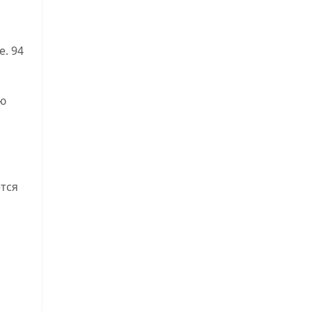
е. 94
ью
ется