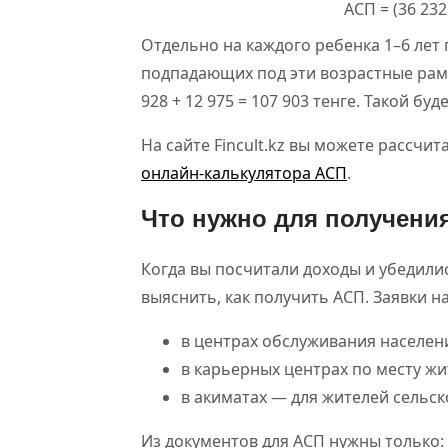
АСП = (36 232 
Отдельно на каждого ребенка 1–6 лет п
подпадающих под эти возрастные рамки,
928 + 12 975 = 107 903 тенге. Такой бу
На сайте Fincult.kz вы можете рассч
онлайн-калькулятора АСП
.
Что нужно для получени
Когда вы посчитали доходы и убедилис
выяснить, как получить АСП. Заявки н
в центрах обслуживания населен
в карьерных центрах по месту жи
в акиматах — для жителей сельск
Из документов для АСП нужны только: