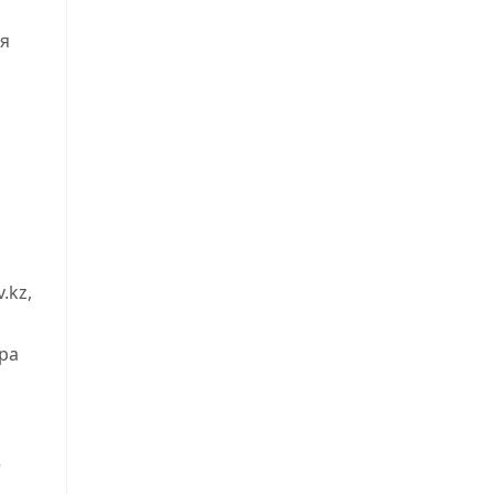
ля
.kz,
ра
е