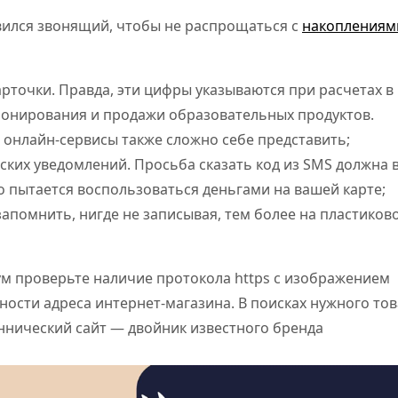
авился звонящий, чтобы не распрощаться с
накоплениям
карточки. Правда, эти цифры указываются при расчетах в
бронирования и продажи образовательных продуктов.
 онлайн-сервисы также сложно себе представить;
ких уведомлений. Просьба сказать код из SMS должна 
то пытается воспользоваться деньгами на вашей карте;
апомнить, нигде не записывая, тем более на пластиков
ум проверьте наличие протокола https c изображением
ности адреса интернет-магазина. В поисках нужного то
ннический сайт — двойник известного бренда