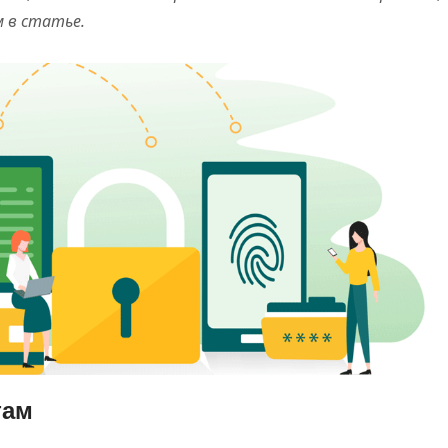
 в статье.
там