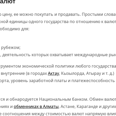
валют
ю цену, ее можно покупать и продавать. Простыми слова
жной единицы одного государства по отношению к валю
еобходимо для:
а рубежом;
, деятельность которых охватывает международные рын
струментом экономической политики любого государства
т внутренние (в городах
Актау
, Кызылорда, Атырау и т. д.)
порта, уровень заработной платы и платежеспособность
тся и обнародуется Национальным банком. Обмен валю
ениях и
обменниках в Алматы
, Астане, Караганде и других
е соотношения между стоимостью валют напрямую вли