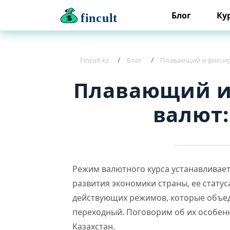
Блог
Ку
fincult
Fincult.kz
Блог
Плавающий и фиксиро
Плавающий и
валют:
Режим валютного курса устанавливает
развития экономики страны, ее статус
действующих режимов, которые объед
переходный. Поговорим об их особенн
Казахстан.