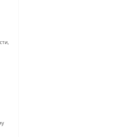
сти,
му