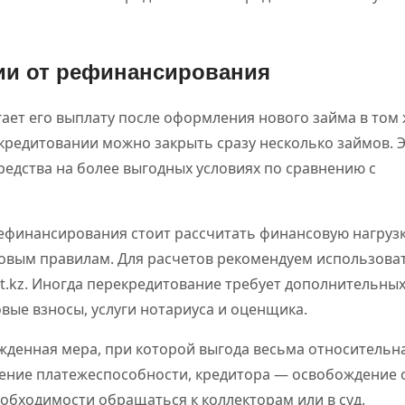
ии от рефинансирования
ает его выплату после оформления нового займа в том
кредитовании можно закрыть сразу несколько займов. 
редства на более выгодных условиях по сравнению с
ефинансирования стоит рассчитать финансовую нагрузк
овым правилам. Для расчетов рекомендуем использова
lt.kz. Иногда перекредитование требует дополнительны
вые взносы, услуги нотариуса и оценщика.
жденная мера, при которой выгода весьма относительна
ение платежеспособности, кредитора — освобождение 
еобходимости обращаться к коллекторам или в суд.