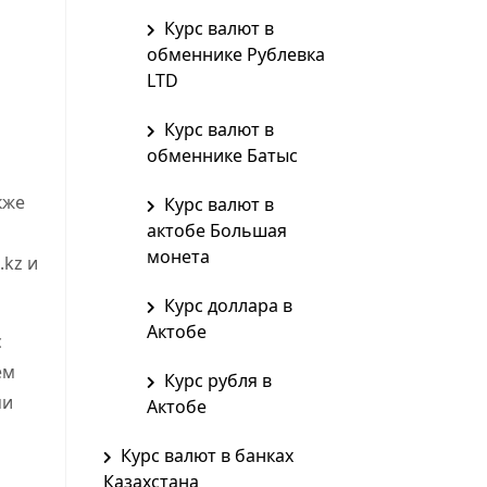
Курс валют в
обменнике Рублевка
LTD
Курс валют в
обменнике Батыс
кже
Курс валют в
актобе Большая
монета
.kz и
Курс доллара в
Актобе
с
ем
Курс рубля в
ми
Актобе
Курс валют в банках
Казахстана