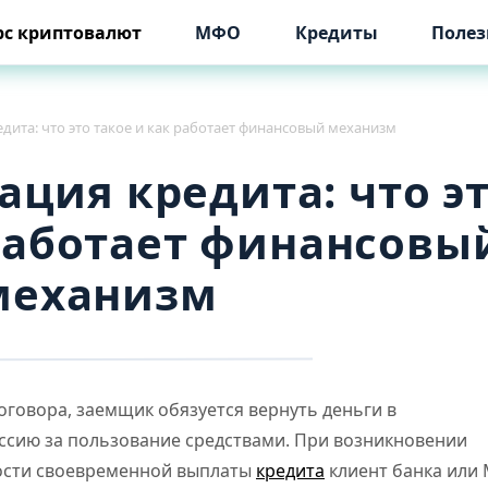
рс криптовалют
МФО
Кредиты
Полез
дита: что это такое и как работает финансовый механизм
ация кредита: что э
 работает финансовы
механизм
оговора, заемщик обязуется вернуть деньги в
ссию за пользование средствами. При возникновении
ости своевременной выплаты
кредита
клиент банка или