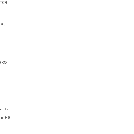
тся
ос,
ако
чать
ь на